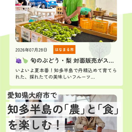
2026年07月28日
はなまる市
旬のぶどう・梨 対面販売がス…
いよいよ夏本番！知多半島で丹精込めて育てら
れた、採れたての美味しいフルーツ…
愛知県大府市で
知多半島の｢農｣と｢食｣
を楽しむ！