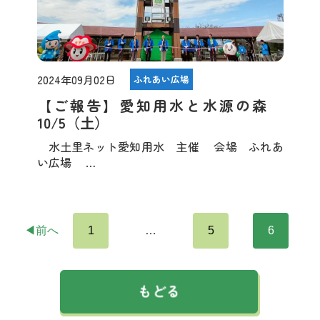
2024年09月02日
ふれあい広場
【ご報告】愛知用水と水源の森
10/5（土）
水土里ネット愛知用水 主催 会場 ふれあ
い広場 …
◀前へ
1
…
5
6