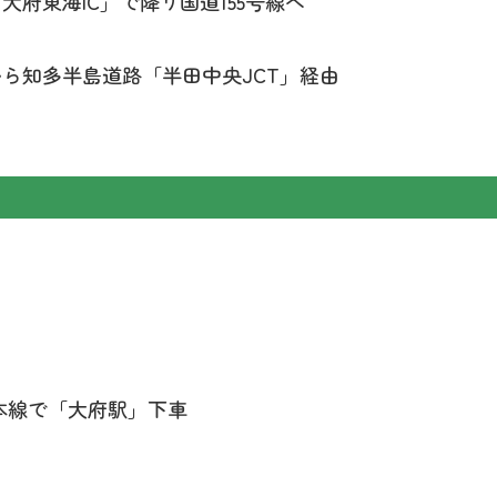
府東海IC」で降り国道155号線へ
から知多半島道路「半田中央JCT」経由
本線で「大府駅」下車