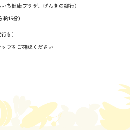
あいち健康プラザ、げんきの郷行）
約15分)
駅行き）
マップをご確認ください