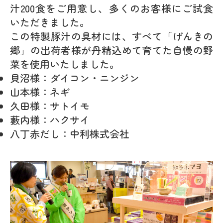
汁200食をご用意し、多くのお客様にご試食
いただきました。
この特製豚汁の具材には、すべて「げんきの
郷」の出荷者様が丹精込めて育てた自慢の野
菜を使用いたしました。
貝沼様
：ダイコン・ニンジン
山本様
：ネギ
久田様
：サトイモ
藪内様
：ハクサイ
八丁赤だし
：中利株式会社