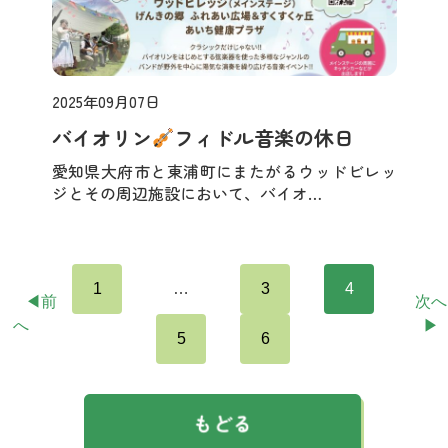
2025年09月07日
お知らせ
バイオリン
フィドル音楽の休日
愛知県大府市と東浦町にまたがるウッドビレッ
ジとその周辺施設において、バイオ…
1
…
3
4
◀前
次へ
へ
▶
5
6