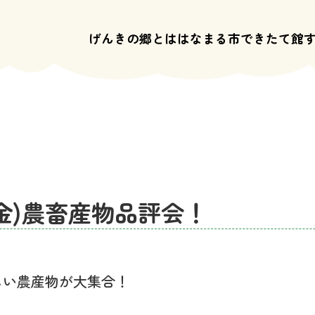
げんきの郷とは
はなまる市
できたて館
(金)農畜産物品評会！
しい農産物が大集合！