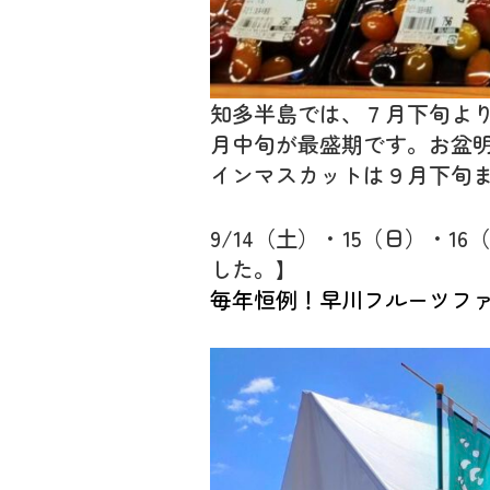
知多半島では、７月下旬よ
月中旬が最盛期です。お盆
インマスカットは９月下旬
9/14（土）・15（日）
した。】
毎年恒例！早川フルーツファ