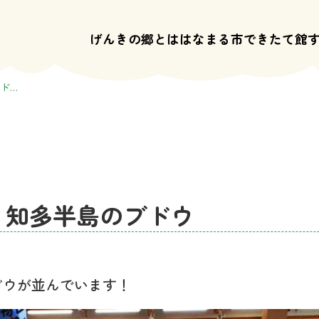
げんきの郷とは
はなまる市
できたて館
ド…
！知多半島のブドウ
ドウが並んでいます！