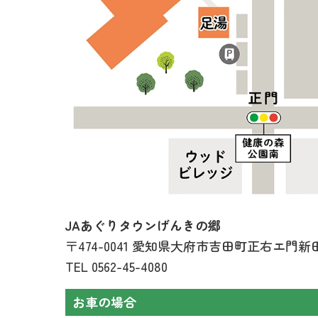
JAあぐりタウンげんきの郷
〒474-0041 愛知県大府市吉田町正右エ門新田
TEL
0562-45-4080
お車の場合