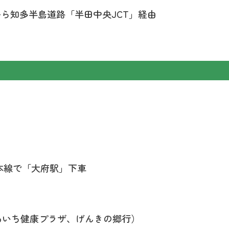
から知多半島道路「半田中央JCT」経由
本線で「大府駅」下車
あいち健康プラザ、げんきの郷行）